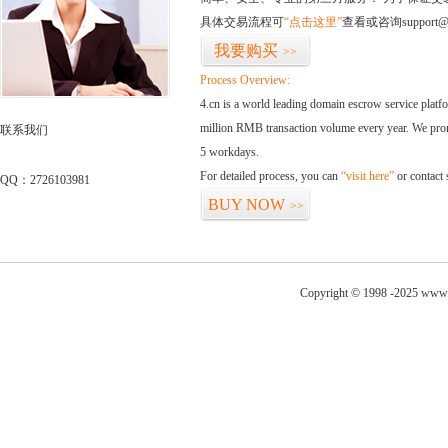
具体交易流程可
“点击这里”
查看或咨询support@
我要购买
>>
Process Overview:
4.cn is a world leading domain escrow service plat
million RMB transaction volume every year. We promi
联系我们
5 workdays.
For detailed process, you can
“visit here”
or contact
QQ：2726103981
BUY NOW
>>
Copyright © 1998 -2025 www.f